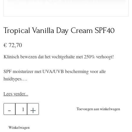
Tropical Vanilla Day Cream SPF40
€ 72,70
Klinisch bewezen dat het vochtgehalte met 250% verhoogt!
SPF moisturizer met UVA/UVB bescherming voor alle
huidtypes.
Verwen zonovergoten huid door de natuurlijke bescherming van
Lees verder...
zink met deze dagelijkse moisturizer en UV-blocker, speciaal
-
+
ontwikkeld voor het gezicht. Hydraterende en revitaliserende
Toevoegen aan winkelwagen
Shea Butter gecombineerd met de geurige aroma van
rustgevende vanille draagt zorg voor de huid.
Winkelwagen