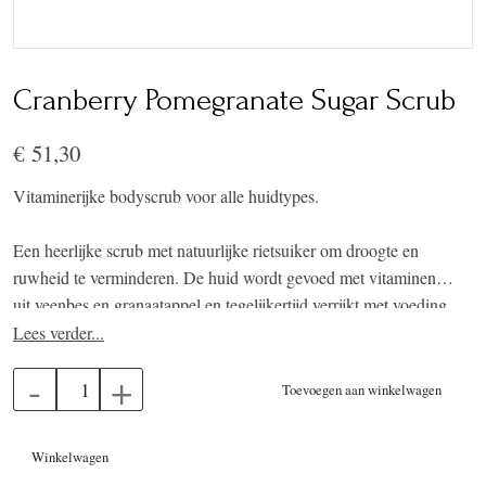
Cranberry Pomegranate Sugar Scrub
€ 51,30
Vitaminerijke bodyscrub voor alle huidtypes.
Een heerlijke scrub met natuurlijke rietsuiker om droogte en
ruwheid te verminderen. De huid wordt gevoed met vitaminen
uit veenbes en granaatappel en tegelijkertijd verrijkt met voeding
voor een zacht en stralend effect.
Lees verder...
-
+
Toevoegen aan winkelwagen
Winkelwagen