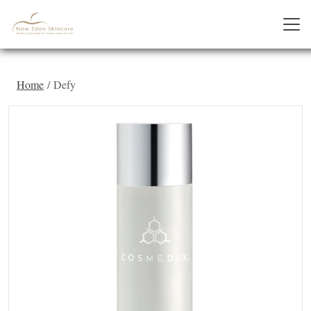
Home
Defy