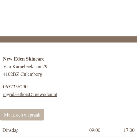
New Eden Skincare
Van Karnebeeklaan 29
4102BZ Culemborg
0657336290
ingridsielhorst@neweden.nl
Maak een afspraak
Dinsdag
09:00
17:00