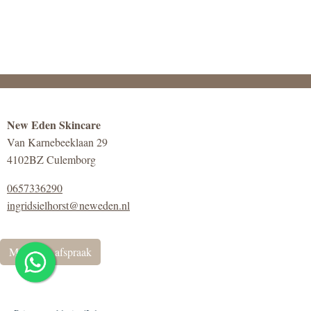
New Eden Skincare
Van Karnebeeklaan 29
4102BZ Culemborg
0657336290
ingridsielhorst@neweden.nl
Maak een afspraak