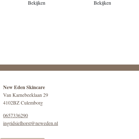
Bekijken
Bekijken
New Eden Skincare
Van Karnebeeklaan 29
4102BZ Culemborg
0657336290
ingridsielhorst@neweden.nl