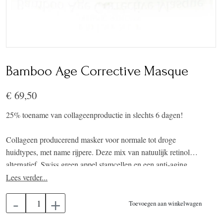
Bamboo Age Corrective Masque
€ 69,50
25% toename van collageenproductie in slechts 6 dagen!
Collageen producerend masker voor normale tot droge
huidtypes, met name rijpere. Deze mix van natuulijk retinol
alternatief, Swiss green appel stamcellen en een anti-aging
stamcellen complex bundelt de krachten om de huid te laten
Lees verder...
transformeren door middel van een verhoogde productie van
-
+
collageen en celverjonging, terwijl het effenen van rimpels van
Toevoegen aan winkelwagen
binnenuit gebeurt. Een krachtige, actieve ultra-hydraterende