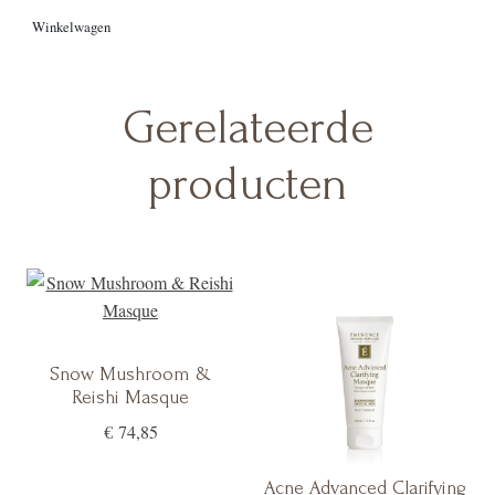
Shea Butter en de versterking van bamboe zorgen voor een
Winkelwagen
ongeëvenaard resultaat.
Gerelateerde
producten
Snow Mushroom &
Reishi Masque
€ 74,85
Acne Advanced Clarifying