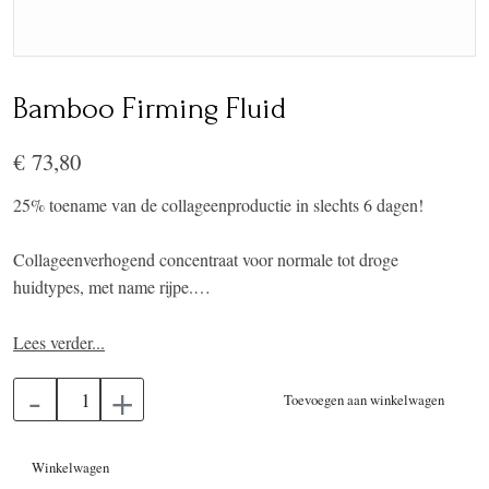
Bamboo Firming Fluid
€ 73,80
25% toename van de collageenproductie in slechts 6 dagen!
Collageenverhogend concentraat voor normale tot droge
huidtypes, met name rijpe.
Hydraterende kokosnoot, versterkende bamboe en natuurlijk
Lees verder...
retinol alternatief werken samen voor een direct strakker en gelift
-
+
uiterlijk. Monoi hydrateert diep, terwijl Zwitserse groene appel
Toevoegen aan winkelwagen
stamcellen celverjonging onderhoudt voor langdurige resultaten.
Winkelwagen