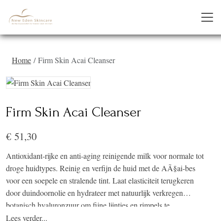
Home
Firm Skin Acai Cleanser
Firm Skin Acai Cleanser
€ 51,30
Antioxidant-rijke en anti-aging reinigende milk voor normale tot
droge huidtypes. Reinig en verfijn de huid met de AÃ§ai-bes
voor een soepele en stralende tint. Laat elasticiteit terugkeren
door duindoornolie en hydrateer met natuurlijk verkregen
botanisch hyaluronzuur om fijne lijntjes en rimpels te
verminderen.
Lees verder...