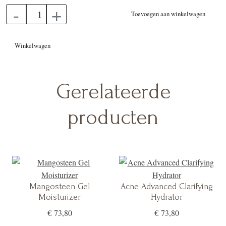
-
+
vermindert het opdoemen van fijne lijntjes en rimpels, terwijl het
Toevoegen aan winkelwagen
de huid beschermt tegen verdere schade. Gebruik dagelijks om
de elasticiteit van de huid te verbeteren en de huid nieuw leven in
Winkelwagen
te blazen.
Gerelateerde
producten
Mangosteen Gel
Acne Advanced Clarifying
Moisturizer
Hydrator
€ 73,80
€ 73,80