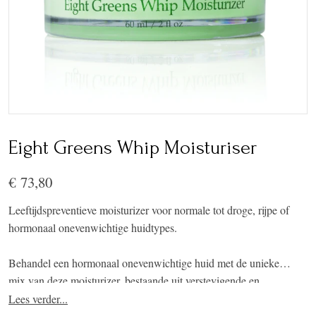
Eight Greens Whip Moisturiser
€ 73,80
Leeftijdspreventieve moisturizer voor normale tot droge, rijpe of
hormonaal onevenwichtige huidtypes.
Behandel een hormonaal onevenwichtige huid met de unieke
mix van deze moisturizer, bestaande uit verstevigende en
balancerende biologische ingrediënten, waaronder lijnzaad,
Lees verder...
yucca-extract en Stone Crop. Deze hydraterende moisturizer