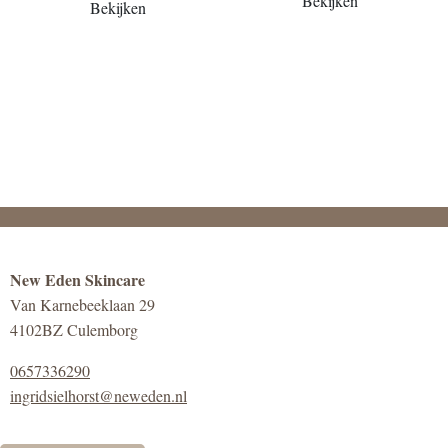
Bekijken
Bekijken
New Eden Skincare
Van Karnebeeklaan 29
4102BZ Culemborg
0657336290
ingridsielhorst@neweden.nl